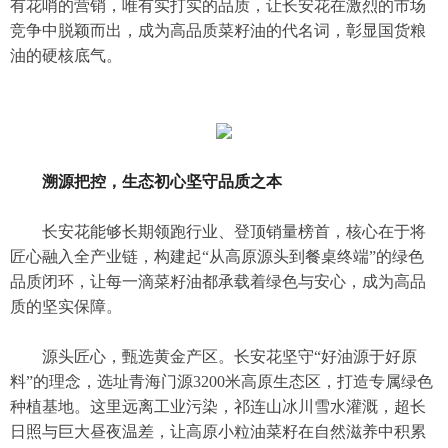
有花哨的营销，唯有实打实的品质，让长安花在激烈的市场
竞争中脱颖而出，成为高品质菜籽油的代名词，彰显国货粮
油的硬核底气。
溯源把控，生态初心坚守品质之本
长安花能够长期领跑行业、登顶销量榜首，核心在于将
匠心融入全产业链，构建起“从高原源头到餐桌终端”的绿色
品质闭环，让每一滴菜籽油都承载着绿色与安心，成为高品
质的坚实保障。
源头匠心，甄选黄金产区。长安花坚守“好油源于好原
料”的理念，选址青海门源3200米高原生态区，打造专属绿色
种植基地。这里远离工业污染，祁连山冰川雪水灌溉，超长
日照与巨大昼夜温差，让高原小粒油菜籽在自然滋养中积累