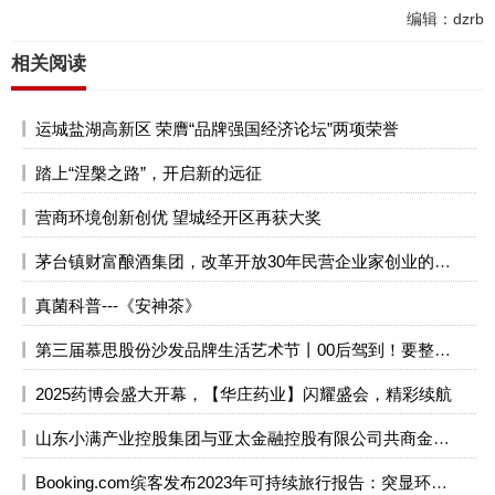
编辑：dzrb
相关阅读
运城盐湖高新区 荣膺“品牌强国经济论坛”两项荣誉
踏上“涅槃之路”，开启新的远征
营商环境创新创优 望城经开区再获大奖
茅台镇财富酿酒集团，改革开放30年民营企业家创业的缩影！
真菌科普---《安神茶》
第三届慕思股份沙发品牌生活艺术节丨00后驾到！要整顿你家客厅
2025药博会盛大开幕，【华庄药业】闪耀盛会，精彩续航
山东小满产业控股集团与亚太金融控股有限公司共商金融创新
Booking.com缤客发布2023年可持续旅行报告：突显环保意识与消费成本的两难境地