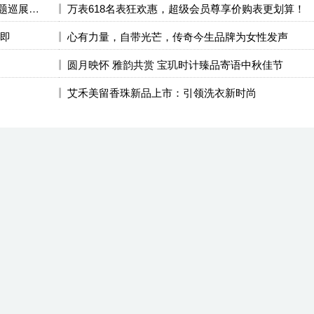
载序时光，技艺共鸣 “时艺寰宇The Art of Breguet”——宝玑主题巡展深圳站
万表618名表狂欢惠，超级会员尊享价购表更划算！
在即
心有力量，自带光芒，传奇今生品牌为女性发声
圆月映怀 雅韵共赏 宝玑时计臻品寄语中秋佳节
艾禾美留香珠新品上市：引领洗衣新时尚