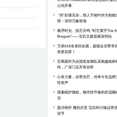
心动开幕
​ “圳”好遇见你，情人节相约华为智能
馆・深圳万象前海
载序时光，技艺共鸣 “时艺寰宇The Art
Breguet”——宝玑主题巡展深圳站
万表618名表狂欢惠，超级会员尊享
表更划算！
百果园作为全国首发梯队采购越南鲜椰
吨，广深门店开售在即
心有力量，自带光芒，传奇今生品牌
性发声
寝素眠护颈枕，都市快节奏的舒适睡
活
圆月映怀 雅韵共赏 宝玑时计臻品寄
佳节