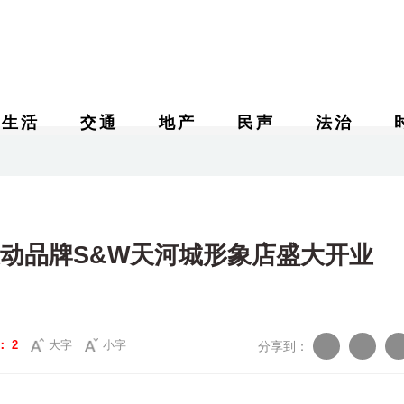
生活
交通
地产
民声
法治
 运动品牌S&W天河城形象店盛大开业
：
2
大字
小字
分享到：