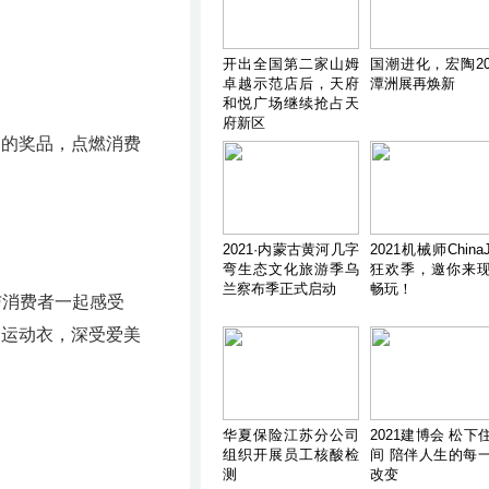
开出全国第二家山姆
国潮进化，宏陶20
卓越示范店后，天府
潭洲展再焕新
和悦广场继续抢占天
府新区
富的奖品，点燃消费
2021·内蒙古黄河几字
2021机械师ChinaJ
弯生态文化旅游季乌
狂欢季，邀你来
兰察布季正式启动
畅玩！
消费者一起感受
的运动衣，深受爱美
华夏保险江苏分公司
2021建博会 松下
组织开展员工核酸检
间 陪伴人生的每
测
改变