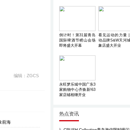
倒计时！第31届青岛
看见运动的力量 |
国际啤酒节崂山会场
动品牌S&W天河
即将盛大开幕
象店盛大开业
编辑：ZGCS
永旺梦乐城中国广东3
家购物中心齐焕新!63
家店铺相继开业
热点资讯
象前海
CRUSH Collection青岛海信限时慢闪