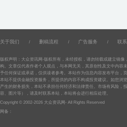
关于我们
删稿流程
广告服务
联系
/
/
/
版权声明：大众资讯网-版权所有，未经授权，请勿转载或建立镜像
构。文章仅代表作者个人观点，与本网无关，其原创性及文中内容
予任何保证或承诺，仅供读者参考。本站作为信息内容发布平台，
本站不提供金融投资服务，所提供的内容不构成投资建议。如您浏
产生的财务损失，本站不承担任何经济和法律责任。市场有风险，
容、图片等），请及时联系本站，本站将会进行相应处理。
Copyright © 2002-
2026 大众资讯网- All Rights Reserved
网备：