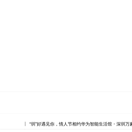
​ “圳”好遇见你，情人节相约华为智能生活馆・深圳万