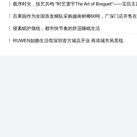
百果园作为全国首发梯队采购越南鲜椰60吨，广深门店开售
寝素眠护颈枕，都市快节奏的舒适睡眠生活
RUWEN如吻生活馆深圳壹方城店开业 再添城市风景线