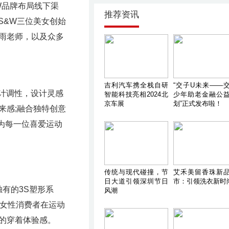
W品牌布局线下渠
推荐资讯
S&W三位美女创始
雨老师，以及众多
吉利汽车携全栈自研
“交子U未来——
计调性，设计灵感
智能科技亮相2024北
少年助老金融公
京车展
划”正式发布啦！
来感;融合独特创意
为每一位喜爱运动
传统与现代碰撞，节
艾禾美留香珠新
日大道引领深圳节日
市：引领洗衣新时
有的3S塑形系
风潮
为女性消费者在运动
的穿着体验感。