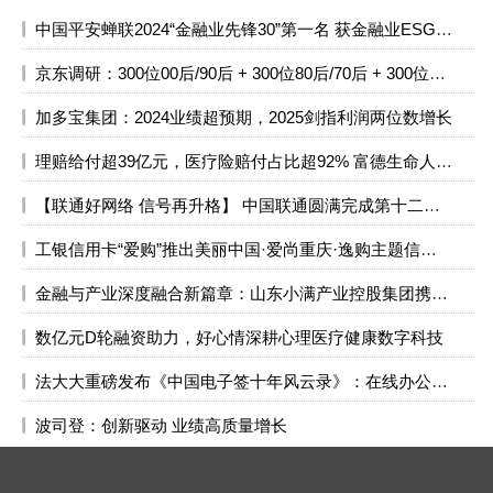
中国平安蝉联2024“金融业先锋30”第一名 获金融业ESG最高五星评级
京东调研：300位00后/90后 + 300位80后/70后 + 300位60后一起聊爱情和情人节礼物
加多宝集团：2024业绩超预期，2025剑指利润两位数增长
理赔给付超39亿元，医疗险赔付占比超92% 富德生命人寿发布2024年理赔服务报告
【联通好网络 信号再升格】 ​中国联通圆满完成第十二届全国少数民族传统体育运动会保障工作
工银信用卡“爱购”推出美丽中国·爱尚重庆·逸购主题信用卡文旅惠民活动
金融与产业深度融合新篇章：山东小满产业控股集团携手中国金融控股有限公司共创发展
数亿元D轮融资助力，好心情深耕心理医疗健康数字科技
法大大重磅发布《中国电子签十年风云录》：在线办公需求引爆，电子签迎来重要拐点
波司登：创新驱动 业绩高质量增长