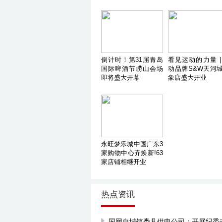
倒计时！第31届青岛
看见运动的力量 |
国际啤酒节崂山会场
动品牌S&W天河
即将盛大开幕
象店盛大开业
永旺梦乐城中国广东3
家购物中心齐焕新!63
家店铺相继开业
热点资讯
国网白城镇赉县供电公司：开展纪委