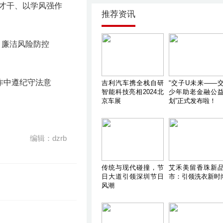
才干、以学风强作
推荐资讯
、廉洁风险防控
作中遵纪守法意
吉利汽车携全栈自研
“交子U未来——
智能科技亮相2024北
少年助老金融公
京车展
划”正式发布啦！
编辑：dzrb
传统与现代碰撞，节
艾禾美留香珠新
日大道引领深圳节日
市：引领洗衣新时
风潮