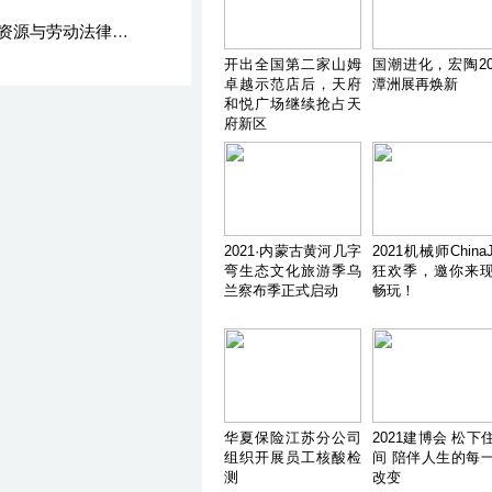
劳动法律服务律所推荐 ——宗帜律师事务所专业人力资源与劳动法律服务简介
开出全国第二家山姆
国潮进化，宏陶20
卓越示范店后，天府
潭洲展再焕新
和悦广场继续抢占天
府新区
2021·内蒙古黄河几字
2021机械师ChinaJ
弯生态文化旅游季乌
狂欢季，邀你来
兰察布季正式启动
畅玩！
华夏保险江苏分公司
2021建博会 松下
组织开展员工核酸检
间 陪伴人生的每
测
改变