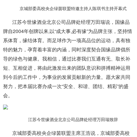
京城部委高校央企绿茵联盟特邀主持人陈琪书主持开幕式
江苏今世缘酒业北京公司品牌处经理万田瑞说，国缘品
牌自2004年创牌以来,以“成大事,必有缘”为品牌主张，坚持情
系体育，缘结体育。而足球作为一项高品位的运动，具有独
特的魅力，孕育着丰富的内涵，同时深度契合国缘品牌倡所
导的绿色与健康。我相信，通过比赛我们互通有无、取长补
短、互相促进，将由此激发出来的团队意识和拼搏精神运用
到今后的工作中，为事业的发展贡献新的力量。愿大家共同
努力，把本届比赛办成一次“安全、和谐、团结、精彩”的盛
会。
江苏今世缘酒业北京公司品牌处经理万田瑞致辞
京城部委高校央企绿茵联盟主席王浩说，京城部委高校