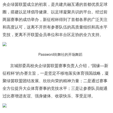
央企绿茵联盟成立的初衷，是共建共融互通的首都优质足球
圈，搭建以足球倡导健康、以足球凝聚共识的平台。经过前
两届赛事的成功举办，新征程杯得到了首都各界的广泛关注
和高度认可，这离不开所有参赛队伍的高质量组织和高水平
竞技，更离不开联盟会员单位和丰台区足协的全力支持。
Password街舞社的开场舞蹈
京城部委高校央企绿茵联盟赛事负责人介绍，“国缘—新
征程杯”的办赛主旨，一是坚定不移地落实体育强国战略，凝
聚绿茵联盟团结发展、欣欣向荣的精神力量；二是通过赛事
全方位提升大众体育赛事的竞技水平；三是让参赛队员能通
过比赛增进友谊、强身健体、收获快乐、享受足球。