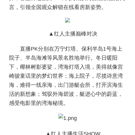
言，引领全国观众解锁在线看房新姿势。
▲红人主播巅峰对决
直播PK分别在万宁灯塔、保利半岛1号海上
院子、半岛海滩等风景名胜地举行。冬日暖阳
下，椰林树影婆娑，湾海灯塔入境，美得就像宫
崎骏童话里的梦幻世界；海上院子，尽揽诗意湾
海，难得一线亲海，出门游艇会所，打开滨海生
活的新想象；驾驭外海碧波，艇进心中的蔚蓝，
感受电影里的湾海秘境。
▲红人主播生活SHOW