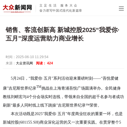
立足生活 服务大众
奋力谱写中国式现代化新篇章
销售、客流创新高 新城控股2025“我爱你·
五月”深度运营助力商业增长‌‌
时间：2025-06-10 11:29:54
来源：
大众资讯网
阅读：
424
5月24日，“我爱你·五月”系列活动迎来重磅时刻——“吾悦爱健
TM
康”吉尼斯世界纪录
挑战在上海青浦吾悦广场圆满举办。全民健身
教练刘畊宏与4个分会场实时连线，带领来自全国的超千名参与者成功
刷新“最多人同时线上线下跳操”吉尼斯世界纪录™荣誉。
本次活动既是2025“我爱你·五月”年度商业狂欢的重要一环，也是
新城控股(601155.SH)商业深化运营的又一次重要实践。在贯穿整个5