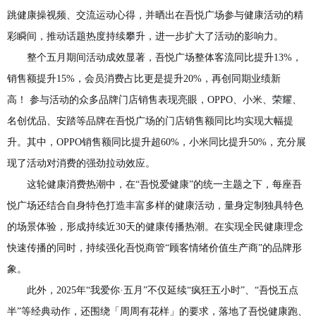
跳健康操视频、交流运动心得，并晒出在吾悦广场参与健康活动的精
彩瞬间，推动话题热度持续攀升，进一步扩大了活动的影响力。
整个五月期间活动成效显著，吾悦广场整体客流同比提升13%，
销售额提升15%，会员消费占比更是提升20%，再创同期业绩新
高！ 参与活动的众多品牌门店销售表现亮眼，OPPO、小米、荣耀、
名创优品、安踏等品牌在吾悦广场的门店销售额同比均实现大幅提
升。其中，OPPO销售额同比提升超60%，小米同比提升50%，充分展
现了活动对消费的强劲拉动效应。
这轮健康消费热潮中，在“吾悦爱健康”的统一主题之下，每座吾
悦广场还结合自身特色打造丰富多样的健康活动，量身定制独具特色
的场景体验，形成持续近30天的健康传播热潮。在实现全民健康理念
快速传播的同时，持续强化吾悦商管“顾客情绪价值生产商”的品牌形
象。
此外，2025年“我爱你·五月”不仅延续“疯狂五小时”、“吾悦五点
半”等经典动作，还围绕「周周有花样」的要求，落地了吾悦健康跑、