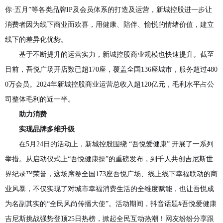
你·五月”等各类品牌IP及会员体系的打造及运营，新城控股进一步让
消费者因为线下商业而欢喜，用健康、陪伴、愉悦的情绪价值，建立
线下的差异化优势。
基于不断提升的运营实力，新城控股商业规模也快速提升。截至
目前，吾悦广场开店数已超170座，覆盖全国136座城市，服务超过480
0万会员。2024年新城控股商业运营总收入超120亿元，毛利水平占公
司整体毛利的近一半。
助力消费
实现品牌多维升级
在5月24日的活动上，新城控股围绕 “吾悦爱健康” 开展了一系列
举措。从启动仪式上“吾悦健康操”的重磅发布，到千人共创吉尼斯世
界纪录™荣誉，这场席卷全国173座吾悦广场、线上线下幸福联动的商
业风暴，不仅实现了对城市幸福消费生活的全维度赋能，也让吾悦成
为名副其实的“全民风尚传播大使”。活动期间，抖音话题#吾悦爱健康
吉尼斯挑战强势登顶25日热榜，掀起全民互动热潮！网友纷纷分享跟