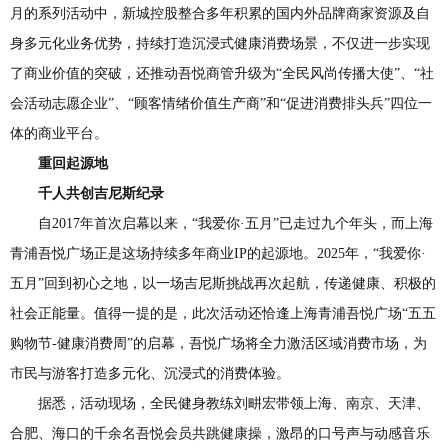
月的系列活动中，新城控股整合多年积累的国内外品牌商家资源及自
身多元化业务优势，持续打造沉浸式健康消费场景，不仅进一步实现
了商业价值的突破，还推动吾悦商管升级为“全民风尚传播大使”、“社
会活动志愿企业”、“顾客情绪价值生产商”和“促进消费排头兵”四位一
体的商业平台。
重回起源地
千人共创吉尼斯纪录
自2017年首次启幕以来，“我爱你·五月”已走过九个年头，而上海
青浦吾悦广场正是这场持续多年商业IP的起源地。2025年，“我爱你·
五月”回到初心之地，以一场吉尼斯挑战再次起航，传递健康、积极的
社会正能量。值得一提的是，此次活动还恰逢上海青浦吾悦广场“五五
购物节-健康消费周”的启幕，吾悦广场将全力激活区域消费市场，为
市民与游客打造多元化、沉浸式的消费体验。
据悉，活动现场，全民健身教练刘畊宏带领上海、南京、天津、
合肥、海口的千余名吾悦会员共跳健康操，激昂的口号声与动感音乐