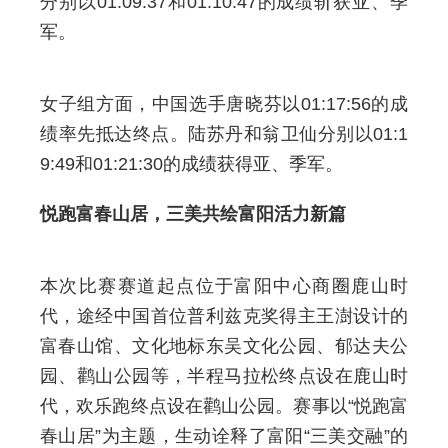
分别以01:09:37和01:10:47的成绩斩获亚、季
军。
女子组方面，中国选手唐晓芬以01:17:56的成
绩率先抵达终点。陆苏丹和翁卫仙分别以01:1
9:49和01:21:30的成绩获得亚、季军。
悦跑富春山居，三美共绘富阳活力新篇
本次比赛赛道起点位于富阳中心商圈鹿山时
代，途经中国首位普利兹克奖得主王澍设计的
富春山馆、文化地标东吴文化公园、郁达夫公
园、鹳山公园等，半程马拉松终点设在鹿山时
代，欢乐跑终点设在鹳山公园。赛事以“悦跑富
春山居”为主题，生动诠释了富阳“三美交融”的