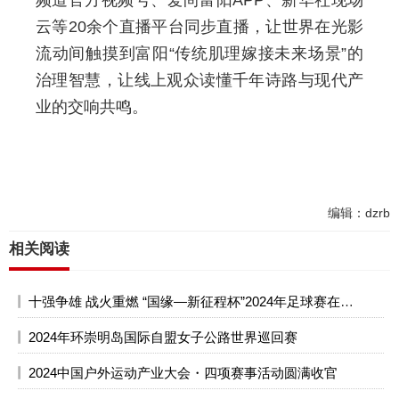
频道官方视频号、爱尚富阳APP、新华社现场
云等20余个直播平台同步直播，让世界在光影
流动间触摸到富阳“传统肌理嫁接未来场景”的
治理智慧，让线上观众读懂千年诗路与现代产
业的交响共鸣。
编辑：dzrb
相关阅读
十强争雄 战火重燃 “国缘—新征程杯”2024年足球赛在京开幕
2024年环崇明岛国际自盟女子公路世界巡回赛
2024中国户外运动产业大会・四项赛事活动圆满收官