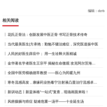
编辑：dzrb
相关阅读
花氏正骨法：创新发展中医正骨 书写正骨技术传奇
当代最美医生|方承艳：勤勉不辍治难症，深究医道振中医
人民的好医生薛应中； 用一生诠释大医精诚
金华著名学者医生王宗平 揭秘生命微观 攻克阿尔茨海默症
全国中医劳模杨德常教授 ——医心为民暖九州
寒冬流感高发，康缘药业热毒宁注射液凸显治疗流感卓越效能
新训动态丨新蓝体格“一站式”复查，现场画面来啦！
风痨臌膈与癌症 疑难危重一汤平——十全延生汤