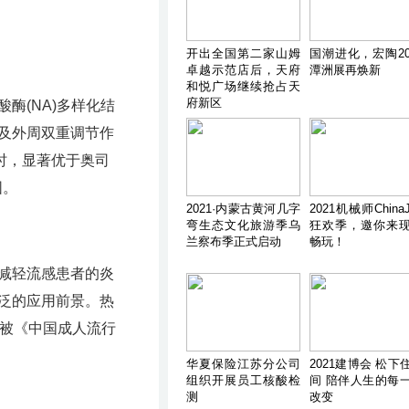
开出全国第二家山姆
国潮进化，宏陶20
卓越示范店后，天府
潭洲展再焕新
和悦广场继续抢占天
府新区
(NA)多样化结
及外周双重调节作
时，显著优于奥司
围。
2021·内蒙古黄河几字
2021机械师ChinaJ
弯生态文化旅游季乌
狂欢季，邀你来
兰察布季正式启动
畅玩！
减轻流感患者的炎
泛的应用前景。热
一被《中国成人流行
华夏保险江苏分公司
2021建博会 松下
组织开展员工核酸检
间 陪伴人生的每
测
改变