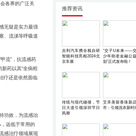
社会各界的广泛关
推荐资讯
感无疑是实力最强
塞、流涕等呼吸道
吉利汽车携全栈自研
“交子U未来——
智能科技亮相2024北
少年助老金融公
甲流”，抗流感药
京车展
划”正式发布啦！
的新药以其“全病程
毒治疗还是依然面临
传统与现代碰撞，节
艾禾美留香珠新
日大道引领深圳节日
市：引领洗衣新时
风潮
独特功效，为流感治
%，远低于常用的
流感治疗领域展现