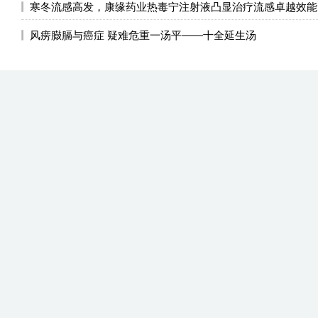
寒冬流感高发，康缘药业热毒宁注射液凸显治疗流感卓越效能
风痨臌膈与癌症 疑难危重一汤平——十全延生汤