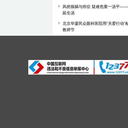
风痨臌膈与癌症 疑难危重一汤平—
延生汤
北京华厦民众眼科医院用“关爱行动”
教师节