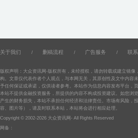
关于我们
删稿流程
广告服务
联系
/
/
/
版权声明：大众资讯网-版权所有，未经授权，请勿转载或建立镜像
构。文章仅代表作者个人观点，与本网无关，其原创性及文中内容
予任何保证或承诺，仅供读者参考。本站作为信息内容发布平台，
本站不提供金融投资服务，所提供的内容不构成投资建议。如您浏
产生的财务损失，本站不承担任何经济和法律责任。市场有风险，
容、图片等），请及时联系本站，本站将会进行相应处理。
Copyright © 2002-
2026 大众资讯网- All Rights Reserved
网备：