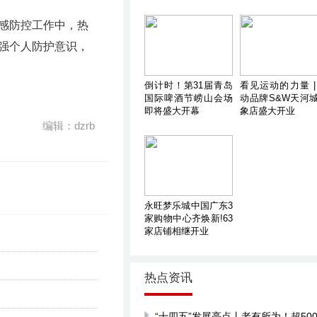
感防控工作中，热
强个人防护意识，
倒计时！第31届青岛
看见运动的力量 |
国际啤酒节崂山会场
动品牌S&W天河
即将盛大开幕
象店盛大开业
编辑：dzrb
永旺梦乐城中国广东3
家购物中心齐焕新!63
家店铺相继开业
热点资讯
“十四五”发展亮点丨老有所为！超500