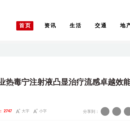
首页
资讯
生活
交通
地
业热毒宁注射液凸显治疗流感卓越效
：
2747
大字
小字
分享到：