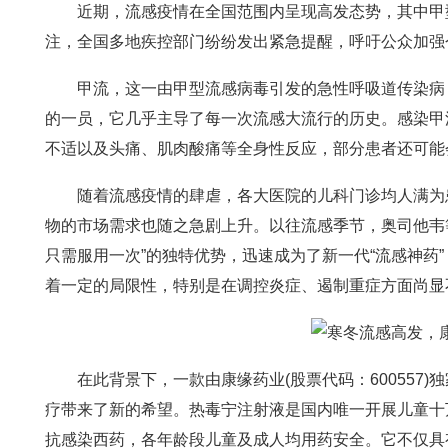
近期，流感疫情在全国范围内呈现高发态势，其中甲型流
注，全国多地疾控部门纷纷发出紧急提醒，呼吁公众加强
甲流，这一由甲型流感病毒引发的急性呼吸道传染病，
的一员，它几乎主导了每一次流感大流行的历史。感染甲
不适以及头痛、肌肉酸痛等全身性反应，部分患者还可能
随着流感疫情的肆虐，各大医院的儿科门诊均人满为患
物的市场需求也随之急剧上升。以往流感季节，奥司他韦等
只需服用一次”的独特优势，迅速成为了新一代“流感神药
着一定的局限性，特别是在调控炎症、遏制重症方面尚显
在此背景下，一款由康缘药业(股票代码：600557)
疗带来了新的希望。热毒宁注射液是国内唯一开展儿童十万
抗感染西药，各年龄段儿童及成人均用药安全。它不仅具