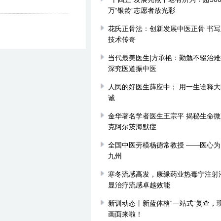
万“银龄”志愿者放光彩
花氏正骨法：创新发展中医正骨 书
技术传奇
当代最美医生|方承艳：勤勉不辍治
深究医道振中医
人民的好医生薛应中； 用一生诠释
诚
金华著名学者医生王宗平 揭秘生命微
克阿尔茨海默症
全国中医劳模杨德常教授 ——医心
九州
寒冬流感高发，康缘药业热毒宁注射
显治疗流感卓越效能
新训动态丨新蓝体格“一站式”复查，
画面来啦！