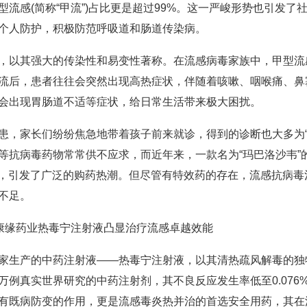
感(简称“甲流”)占比更是超过99%。这一严峻形势也引发了
个人防护，积极防范呼吸道和肠道传染病。
以其强大的传染性和易变性著称。在流感病毒家族中，甲型流
流后，患者往往会突然出现高热症状，伴随着咳嗽、咽喉痛、鼻
会出现胃肠道不适等症状，给日常生活带来极大困扰。
，家长们纷纷焦急地带着孩子前来就诊，得到的诊断也大多为“
抗病毒药物常常供不应求，而近年来，一款名为“玛巴洛沙韦”
”，引发了广泛的购药热潮。但尽管有特效药的存在，流感抗病
不足。
独家生产的中药注射液——热毒宁注射液，以其清热疏风解毒的
例真实世界研究的中药注射剂，其不良反应发生率低至0.076
有既病防变的作用，更是流感毒炎热并治的首选安全用药，其在