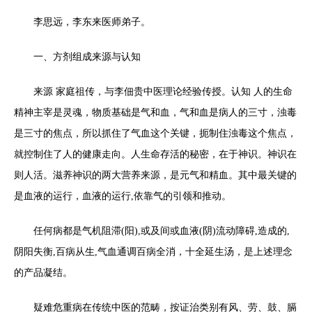
李思远，李东来医师弟子。
一、方剂组成来源与认知
来源 家庭祖传，与李佃贵中医理论经验传授。认知 人的生命
精神主宰是灵魂，物质基础是气和血，气和血是病人的三寸，浊毒
是三寸的焦点，所以抓住了气血这个关键，扼制住浊毒这个焦点，
就控制住了人的健康走向。人生命存活的秘密，在于神识。神识在
则人活。滋养神识的两大营养来源，是元气和精血。其中最关键的
是血液的运行，血液的运行,依靠气的引领和推动。
任何病都是气机阻滞(阳),或及间或血液(阴)流动障碍,造成的,
阴阳失衡,百病从生,气血通调百病全消，十全延生汤，是上述理念
的产品凝结。
疑难危重病在传统中医的范畴，按证治类别有风、劳、鼓、膈