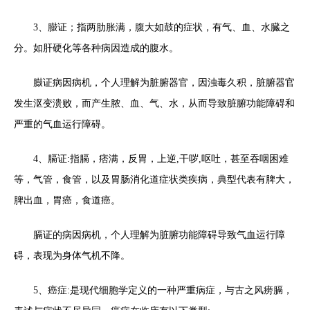
3、臌证；指两肋胀满，腹大如鼓的症状，有气、血、水臓之
分。如肝硬化等各种病因造成的腹水。
臌证病因病机，个人理解为脏腑器官，因浊毒久积，脏腑器官
发生沤变溃败，而产生脓、血、气、水，从而导致脏腑功能障碍和
严重的气血运行障碍。
4、膈证:指膈，痞满，反胃，上逆,干哕,呕吐，甚至吞咽困难
等，气管，食管，以及胃肠消化道症状类疾病，典型代表有脾大，
脾出血，胃癌，食道癌。
膈证的病因病机，个人理解为脏腑功能障碍导致气血运行障
碍，表现为身体气机不降。
5、癌症:是现代细胞学定义的一种严重病症，与古之风痨膈，