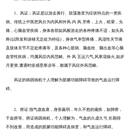
1、风证；风证是以游走善行、鼓荡激变为症状特点的一类疾
病。传统上中医把风分为内风和外风:内 风 牙疼，上火，眩晕，头
痛，心脑血管疾病，身体各部如风般游走的各种疼痛不适，如头风
疼(以阵发和游移无定处为特征)，身体气串型疼痛，风湿性关节痛
及肢体关节不定处疼痛等，及各种心脏病、脑血栓、脑出血等心脑
血管性疾病，均属风症内风范畴。外 风 五运六气,风寒湿燥火,如岁
月更替,遭遇时疫感受寒凉等，都属于风症外风范畴。
风证的病因病机个人理解为脏腑功能障碍导致的气血运行障
碍。
2、痨证:指气虚血衰，身形羸弱，年久不愈的顽疾，如肺痨，
干血痨等。痨证病因病机，个人理解为，气血的久虚久亏,长期得
不到改善，而造成的脏腑功能障碍及病变，和气血运行障碍。