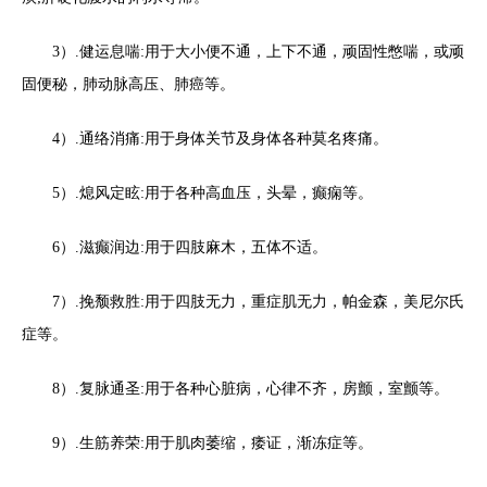
3）.健运息喘:用于大小便不通，上下不通，顽固性憋喘，或顽
固便秘，肺动脉高压、肺癌等。
4）.通络消痛:用于身体关节及身体各种莫名疼痛。
5）.熄风定眩:用于各种高血压，头晕，癫痫等。
6）.滋癫润边:用于四肢麻木，五体不适。
7）.挽颓救胜:用于四肢无力，重症肌无力，帕金森，美尼尔氏
症等。
8）.复脉通圣:用于各种心脏病，心律不齐，房颤，室颤等。
9）.生筋养荣:用于肌肉萎缩，痿证，渐冻症等。