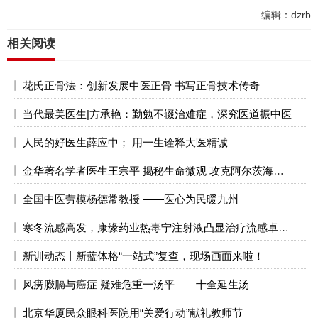
编辑：dzrb
相关阅读
花氏正骨法：创新发展中医正骨 书写正骨技术传奇
当代最美医生|方承艳：勤勉不辍治难症，深究医道振中医
人民的好医生薛应中； 用一生诠释大医精诚
金华著名学者医生王宗平 揭秘生命微观 攻克阿尔茨海默症
全国中医劳模杨德常教授 ——医心为民暖九州
寒冬流感高发，康缘药业热毒宁注射液凸显治疗流感卓越效能
新训动态丨新蓝体格“一站式”复查，现场画面来啦！
风痨臌膈与癌症 疑难危重一汤平——十全延生汤
北京华厦民众眼科医院用“关爱行动”献礼教师节