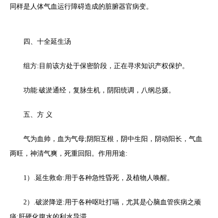
同样是人体气血运行障碍造成的脏腑器官病变。
四、十全延生汤
组方:目前该方处于保密阶段，正在寻求知识产权保护。
功能:破淤通经，复脉生机，阴阳统调，八纲总摄。
五、方 义
气为血帅，血为气母;阴阳互根，阴中生阳，阴动阳长，气血
两旺，神清气爽，死重回阳。作用用途:
1）.延生救命:用于各种急性昏死，及植物人唤醒。
2）.破淤降逆:用于各种呕吐打嗝，尤其是心脑血管疾病之顽
痰;肝硬化腹水的利水导滞。