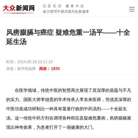
立足生活 服务大众
奋力谱写中国式现代化新篇章
风痨臌膈与癌症 疑难危重一汤平——十全
延生汤
时间：2024-05-29 22:11:10
来源：新华热线网
阅读：
1935
在医学领域，传统中医的智慧再次展现了其深厚的底蕴与不凡
的实力。国医大师李佃贵的学术传承人李东来医师，凭借其深厚的
中医功底成功研制出一种具有显著疗效的中药汤剂——十全延生
汤。这一传统中药方剂在调理各种癌症及疑难危重病，风痨臌膈展
现出神奇效果，为患者打开了一扇健康的大门。