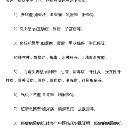
表述与症状不尽异同。癌症在临床有以下类型:
1）.淤堵型:如斑块，血管瘤，乳腺癌，肝癌等。
2）息肉型:如直肠癌，胃癌，子宫癌等。
3）痰核积聚型:如瘰疬，瘿瘤，甲状腺癌，淋巴癌等。
如肺脓肿，胃糜烂，梅毒，水肿胀等。4.浊毒溃败型:.
5）、亏虚失养型:如肺癌，心衰，尿毒症，脊柱炎，强直性脊
柱炎，骨关节病，骨癌，白血病，渐冻症，红斑狼疮等。
6）.气机上逆型:食道癌，咽喉癌等。
7）.脏腑怠惰型:糖尿病，顽癣恶疮，皮肤癌等。
8）.癌症病因病机:经多年中医临床实践证明，癌症的病因病机