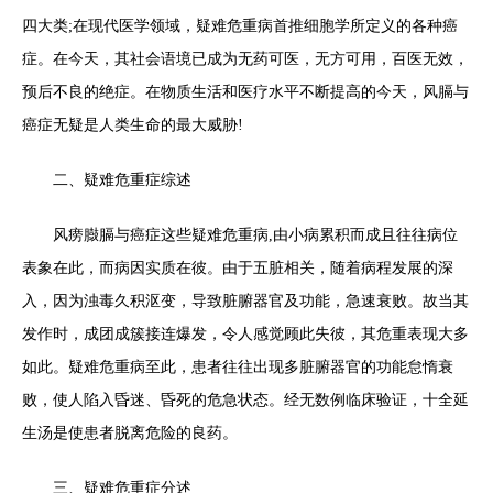
四大类;在现代医学领域，疑难危重病首推细胞学所定义的各种癌
症。在今天，其社会语境已成为无药可医，无方可用，百医无效，
预后不良的绝症。在物质生活和医疗水平不断提高的今天，风膈与
癌症无疑是人类生命的最大威胁!
二、疑难危重症综述
风痨臌膈与癌症这些疑难危重病,由小病累积而成且往往病位
表象在此，而病因实质在彼。由于五脏相关，随着病程发展的深
入，因为浊毒久积沤变，导致脏腑器官及功能，急速衰败。故当其
发作时，成团成簇接连爆发，令人感觉顾此失彼，其危重表现大多
如此。疑难危重病至此，患者往往出现多脏腑器官的功能怠惰衰
败，使人陷入昏迷、昏死的危急状态。经无数例临床验证，十全延
生汤是使患者脱离危险的良药。
三、疑难危重症分述