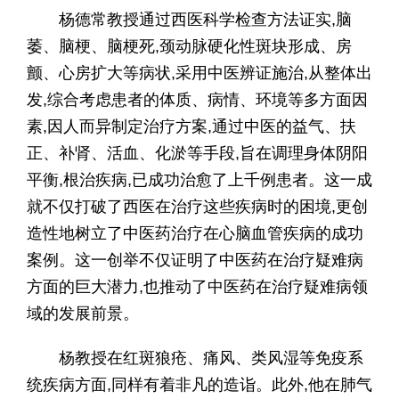
杨德常教授通过西医科学检查方法证实,脑
萎、脑梗、脑梗死,颈动脉硬化性斑块形成、房
颤、心房扩大等病状,采用中医辨证施治,从整体出
发,综合考虑患者的体质、病情、环境等多方面因
素,因人而异制定治疗方案,通过中医的益气、扶
正、补肾、活血、化淤等手段,旨在调理身体阴阳
平衡,根治疾病,已成功治愈了上千例患者。这一成
就不仅打破了西医在治疗这些疾病时的困境,更创
造性地树立了中医药治疗在心脑血管疾病的成功
案例。这一创举不仅证明了中医药在治疗疑难病
方面的巨大潜力,也推动了中医药在治疗疑难病领
域的发展前景。
杨教授在红斑狼疮、痛风、类风湿等免疫系
统疾病方面,同样有着非凡的造诣。此外,他在肺气