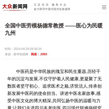
立足生活 服务大众
奋力谱写中国式现代化新篇章
全国中医劳模杨德常教授 ——医心为民暖
九州
时间：2024-04-29 09:30:34
来源：新华热线网
阅读：
2965
中医药是中华民族的瑰宝和民生重器,历经千
年的沉淀与发展,不仅守护着人民健康,更凝聚了无
数医者坚守初心、追求医术之巅,济世活人,传承创
新发展中医药的使命担当。讲述中医名家故事,感
受中医文化的博大精深,共同弘扬中医的温暖与力
量;让我们走进四川名老中医,四川现代疑难病研究