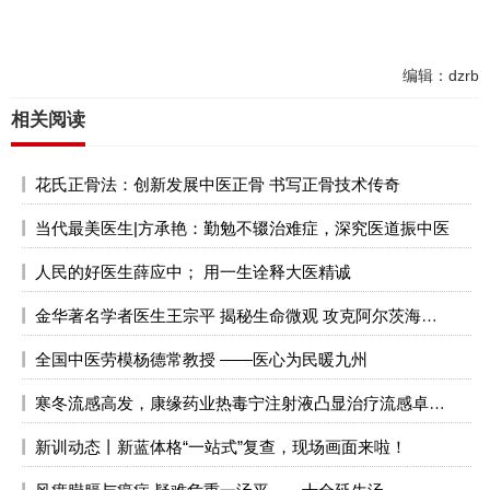
编辑：dzrb
相关阅读
花氏正骨法：创新发展中医正骨 书写正骨技术传奇
当代最美医生|方承艳：勤勉不辍治难症，深究医道振中医
人民的好医生薛应中； 用一生诠释大医精诚
金华著名学者医生王宗平 揭秘生命微观 攻克阿尔茨海默症
全国中医劳模杨德常教授 ——医心为民暖九州
寒冬流感高发，康缘药业热毒宁注射液凸显治疗流感卓越效能
新训动态丨新蓝体格“一站式”复查，现场画面来啦！