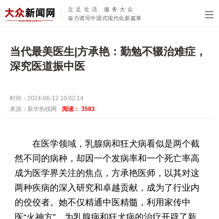
立足生活 服务大众
奋力谱写中国式现代化新篇章
当代最美医生|方承艳：勤勉不辍治难症，
深究医道振中医
时间：2024-06-12 10:02:14
来源：新华热线网
阅读：
3583
在医学领域，乳腺病和狂犬病看似是两个截
然不同的病种，却因一个发病率和一个死亡率高
成为医学界关注的焦点，方承艳医师，以其对这
两种疾病的深入研究和卓越贡献，成为了行业内
的佼佼者。她不仅精通中医精髓，利用家传中
医“火神方”，为乳腺病和狂犬病的治疗开辟了新