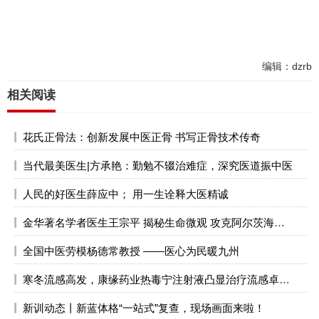
编辑：dzrb
相关阅读
花氏正骨法：创新发展中医正骨 书写正骨技术传奇
当代最美医生|方承艳：勤勉不辍治难症，深究医道振中医
人民的好医生薛应中； 用一生诠释大医精诚
金华著名学者医生王宗平 揭秘生命微观 攻克阿尔茨海默症
全国中医劳模杨德常教授 ——医心为民暖九州
寒冬流感高发，康缘药业热毒宁注射液凸显治疗流感卓越效能
新训动态丨新蓝体格“一站式”复查，现场画面来啦！